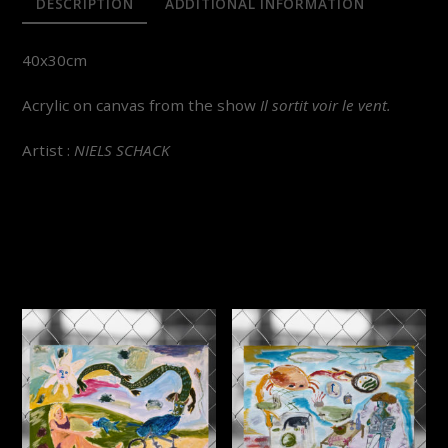
DESCRIPTION
ADDITIONAL INFORMATION
40x30cm
Acrylic on canvas from the show
Il sortit voir le vent.
Artist :
NIELS SCHACK
YOU MAY ALSO LIKE…