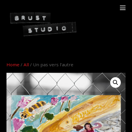
Home
/
All
/ Un pas vers l’autre