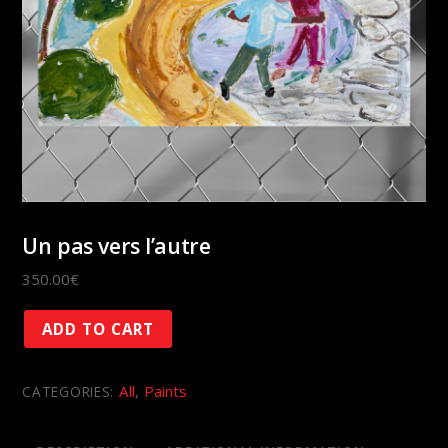
Un pas vers l’autre
350.00
€
Un
ADD TO CART
pas
vers
All
Paints
CATEGORIES:
,
l'autre
quantity